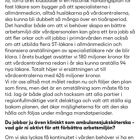
Ja, förra året klubbade vi en historisk handlingsplan för
fast läkare som bygger på att specialisterna i
allmänmedicin, alltså husläkarna på vårdcentralerna,
ska kunna bli dubbelt så många över en tioårsperiod.
Det handlar både om att vi behöver skapa en bättre
arbetsmiljö där vårdpersonalen kan göra ett bra jobb så
att fler orkar och vill jobba i primärvården men också
om att utbilda flera ST-läkare i allmänmedicin och
finansiera anställningen av specialistläkare när de blir
klara. I årets budget avsätter vi 180 miljoner kronor för
att vårdcentralerna redan i år ska kunna anställa 94
nya läkare. Totalt höjer vi ersättningen ut till
vårdcentralerna med 426 miljoner kronor.
Vi rör oss alltså mot målet redan nu och följer den plan
som finns, men det är en omställning som måste få ta
tid. Jag är både glad och tacksam att alla partier i
regionfullmäktige varit delaktiga och valt att ställa sig
bakom planen, det ökar möjligheterna för att den ska
hålla och följas under många mandatperioder.
Du jobbar ju även kliniskt som ambulanssjuksköterska -
vad gör ni aktivt för att förbättra arbetsmiljön?
Om vi ska lyckas få kontinuitet i vården behöver vi ha en