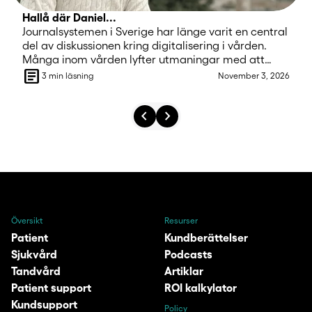
Hallå där Daniel...
Journalsystemen i Sverige har länge varit en central
Konversationer i vårdkön
del av diskussionen kring digitalisering i vården.
Många inom vården lyfter utmaningar med att
article
snabbt och smidigt få tillgång till relevant
3 min läsning
November 3, 2026
patientinformation, vilket är avgörande för att ge
bästa möjliga vård. Samtidigt pågår ett
chevron_left
chevron_right
kontinuerligt arbete för att vidareutveckla och
förbättra systemen, med målet att göra dem mer
användarvänliga och sammanhängande. Men
varför ser det ut som det gör idag? Jag har träffat
Daniel Forslund, Utvecklingsansvarig för
digitalisering, forskning, innovation och Life Science
på Vårdföretagarna .
Översikt
Resurser
Patient
Kundberättelser
Sjukvård
Podcasts
Tandvård
Artiklar
Patient support
ROI kalkylator
Kundsupport
Policy