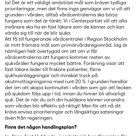
Ja! Det är ett väldigt ambitiöst mål som kräver tydliga
prioriteringar, men det finns inga genvägar om vi vill att
grunden i vården, alltså vårdcentralerna ska börja
fungera som det är tänkt. Vi i Centerpartiet vill att alla
invånare ska ha en fast läkare som de känner och kan
vända sig till när de blir sjuka.
Att få till fungerande vårdcentraler i Region Stockholm
är mitt främsta mål som primärvårdsregionråd. Jag är
nämligen helt övertygad om att om vi får
vårdcentralerna att fungera kommer resten av
sjukvården fungera mycket bättre. Forskning visar att
fast läkare leder till friskare patienter, färre
sjukhusinläggningar och minskat tryck på
akutmottagningarna med runt 20 %. I grunden handlar
det om att skapa kontinuitet i vården som gör att tecken
på sjukdom följs upp i tid, innan du hinner bli allvarligt
sjuk. Det är när du och din husläkare känner varandra
som vården blir effektiv på riktigt! Men för att nå dit
krävs envisa prioriteringar och långsiktiga satsningar
även från regeringen.
Finns det någon handlingsplan?