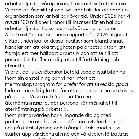
arbetsmiljö där vårdpersonal trivs och vill arbeta kvar.
Vi arbetar långsiktigt och systematiskt för att vara en
organisation som är hållbar över tid. Under 2025 har vi
avsatt 100 miljoner kronor till insatser för en hållbar
arbetsmiljö där hälso- och sjukvården prioriteras.
Arbetsmiljökommissionens rapport från 2024 utgör ett
viktigt underlag för dessa insatser som bland annat
handlar om att öka tryggheten på arbetsplatsen, att
främja ett mer hållbart arbetsliv och att se till att
personalen får fler möjligheter till fortbildning och
utveckling.
Vi erbjuder sjuksköterskor betald specialistutbildning
inom sin anställning och vi har infört ett
mentorskapsprogram för chefer för att utveckla goda
ledare – en viktig faktor för att medarbetarna ska trivas
på jobbet. Vi ska också genomföra en
återhämtningspilot där personal får möjlighet till
återhämtning på arbetstid.
Inom primärvården har vi löpande dialog med
professionen om hur vi bör utforma avtalen för att dra
ner på detaljstyrning och krångel. I takt med att vi
stärker upp vårdcentralerna och vårdvalen förbättras