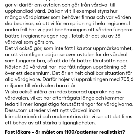
gör vi därför om avtalen och går från vårdval till
upphandlad vård. Då kan vi till exempel styra hur
många vårdplatser som behöver finnas och var vården
ska bedrivas, så att vi får en spridning i hela regionen. I
andra fall har vi gjort bedömningen att vården fungerar
bättre i regionens egen regi. Totalt är det sju av 38
vårdval som görs om.
Det vi också gör, som inte fått lika stor uppmärksamhet,
är att vi äntligen börjar se över avtalen för de vårdval
som fungerar bra, så att de får bättre förutsättningar.
Nästan 30 vårdval har inte fått någon uppräkning på
över ett decennium. Det är en helt ohållbar situation för
alla vårdgivare. Därför höjer vi uppräkningen med 705,6
miljoner till vårdvalen bara i år.
Vi ska också införa en indexbaserad uppräkning av
vårdvalen, vilket har efterfrågats länge och kommer
leda till mer långsiktiga förutsättningar för vårdgivarna.
Dessutom utreder vi ett nytt vårdval inom
klimakterievård och endometrios där vi ser att det finns
ett behov av att stärka tillgängligheten.
Fast läkare - är målet om 1100/patienter realistiskt?