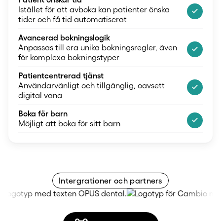
check_small
Istället för att avboka kan patienter önska
tider och få tid automatiserat
Avancerad bokningslogik
check_small
Anpassas till era unika bokningsregler, även
för komplexa bokningstyper
Patientcentrerad tjänst
check_small
Användarvänligt och tillgänglig, oavsett
digital vana
Boka för barn
check_small
Möjligt att boka för sitt barn
Intergrationer och partners