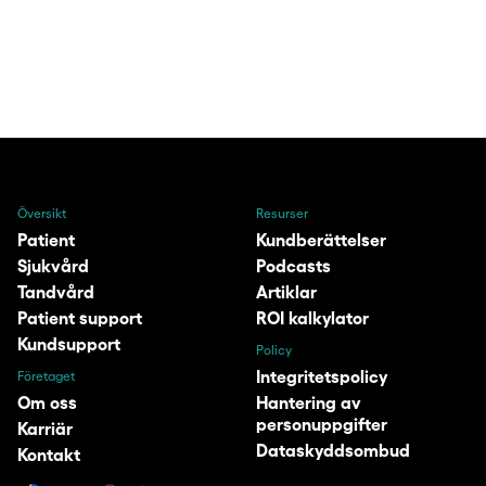
calendar_today
Boka demo
Översikt
Resurser
Patient
Kundberättelser
Sjukvård
Podcasts
Tandvård
Artiklar
Patient support
ROI kalkylator
Kundsupport
Policy
Integritetspolicy
Företaget
Om oss
Hantering av
personuppgifter
Karriär
Dataskyddsombud
Kontakt