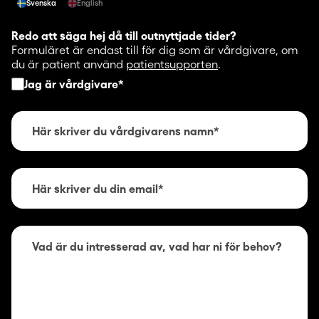
Svenska
English
Redo att säga hej då till outnyttjade tider?
Formuläret är endast till för dig som är vårdgivare, om
du är patient använd
patientsupporten
.
Jag är vårdgivare
*