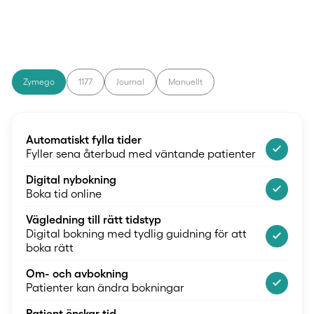
Zymego
1177
Journal
Manuellt
Automatiskt fylla tider
check_small
Fyller sena återbud med väntande patienter
Digital nybokning
check_small
Boka tid online
Vägledning till rätt tidstyp
check_small
Digital bokning med tydlig guidning för att
boka rätt
Om- och avbokning
check_small
Patienter kan ändra bokningar
Patient önskar tid