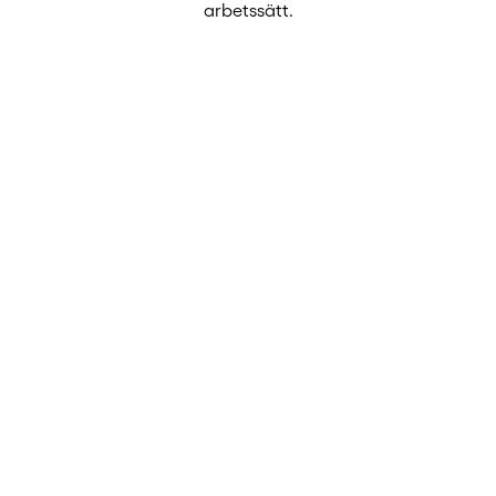
arbetssätt.
Automatiserat
Fortsätt
arbeta i
Cosmic – låt
Zymego sköta
bokningarna
Lorem ipsum dolor sit
amet, consectetur