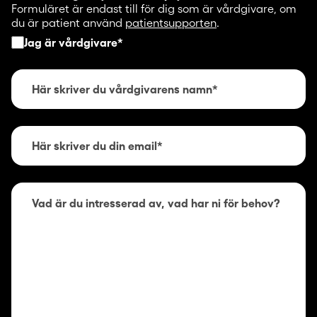
Formuläret är endast till för dig som är vårdgivare, om
du är patient använd
patientsupporten
.
Jag är vårdgivare
*