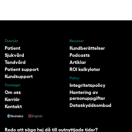
Översikt
Resurser
Patient
Kundberättelser
Sjukvård
Podcasts
Tandvård
Artiklar
Patient support
ROI kalkylator
Kundsupport
Policy
Integritetspolicy
Företaget
Om oss
Hantering av
personuppgifter
Karriär
Dataskyddsombud
Kontakt
Svenska
English
Redo att säga hej då till outnyttjade tider?