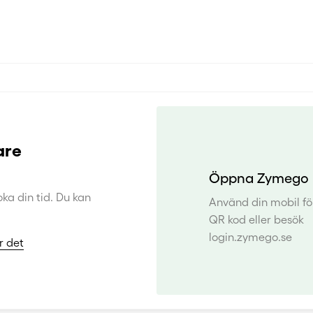
are
Öppna Zymego i
ka din tid. Du kan
Använd din mobil fö
QR kod eller besök
login.zymego.se
r det