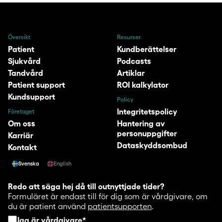
Översikt
Resurser
Patient
Kundberättelser
Sjukvård
Podcasts
Tandvård
Artiklar
Patient support
ROI kalkylator
Kundsupport
Policy
Integritetspolicy
Företaget
Om oss
Hantering av
personuppgifter
Karriär
Dataskyddsombud
Kontakt
Svenska
English
Redo att säga hej då till outnyttjade tider?
Formuläret är endast till för dig som är vårdgivare, om
du är patient använd
patientsupporten
.
Jag är vårdgivare
*