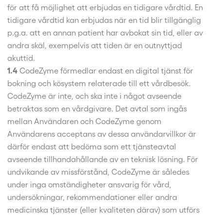
för att få möjlighet att erbjudas en tidigare vårdtid. En
tidigare vårdtid kan erbjudas när en tid blir tillgänglig
p.g.a. att en annan patient har avbokat sin tid, eller av
andra skäl, exempelvis att tiden är en outnyttjad
akuttid.
1.4
CodeZyme förmedlar endast en digital tjänst för
bokning och kösystem relaterade till ett vårdbesök.
CodeZyme är inte, och ska inte i något avseende
betraktas som en vårdgivare. Det avtal som ingås
mellan Användaren och CodeZyme genom
Användarens acceptans av dessa användarvillkor är
därför endast att bedöma som ett tjänsteavtal
avseende tillhandahållande av en teknisk lösning. För
undvikande av missförstånd, CodeZyme är således
under inga omständigheter ansvarig för vård,
undersökningar, rekommendationer eller andra
medicinska tjänster (eller kvaliteten därav) som utförs