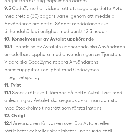
dagar från skriftlig påpekande därom.
9.5
CodeZyme har vidare rätt att säga upp detta Avtal
med trettio (30) dagars varsel genom att meddela
Användaren om detta. Sådant meddelande ska
tillhandahållas i enlighet med punkt 12.3 nedan.
10. Konsekvenser av Avtalet upphörande
10.1
I händelse av Avtalets upphörande ska Användaren
omedelbart upphöra med användningen av Tjänsten.
Vidare ska CodeZyme radera Användarens
personuppgifter i enlighet med CodeZymes
integritetspolicy.
11. Tvist
11.1
Svensk rätt ska tillämpas på detta Avtal. Tvist med
anledning av Avtalet ska avgöras av allmän domstol
med Stockholms tingsrätt som första instans.
12. Övrigt
12.1
Användaren får varken överlåta Avtalet eller
rättigheter och/eller skyldigheter under Avtalet till