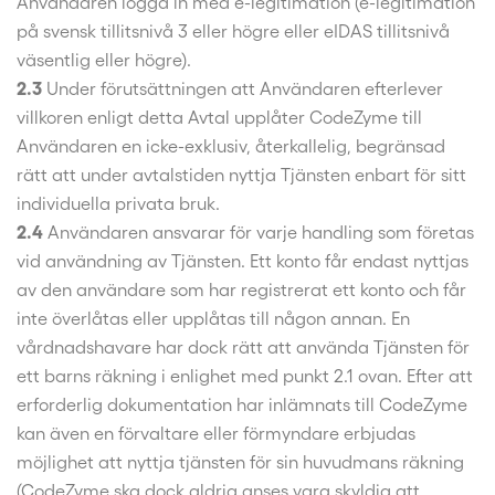
Användaren logga in med e-legitimation (e-legitimation
på svensk tillitsnivå 3 eller högre eller eIDAS tillitsnivå
väsentlig eller högre).
2.3
Under förutsättningen att Användaren efterlever
villkoren enligt detta Avtal upplåter CodeZyme till
Användaren en icke-exklusiv, återkallelig, begränsad
rätt att under avtalstiden nyttja Tjänsten enbart för sitt
individuella privata bruk.
2.4
Användaren ansvarar för varje handling som företas
vid användning av Tjänsten. Ett konto får endast nyttjas
av den användare som har registrerat ett konto och får
inte överlåtas eller upplåtas till någon annan. En
vårdnadshavare har dock rätt att använda Tjänsten för
ett barns räkning i enlighet med punkt 2.1 ovan. Efter att
erforderlig dokumentation har inlämnats till CodeZyme
kan även en förvaltare eller förmyndare erbjudas
möjlighet att nyttja tjänsten för sin huvudmans räkning
(CodeZyme ska dock aldrig anses vara skyldig att