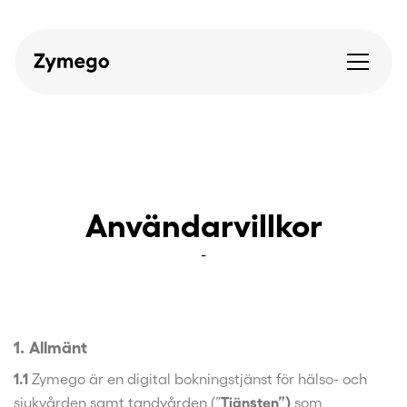
Användarvillkor
-
1. Allmänt
1.1
Zymego är en digital bokningstjänst för hälso- och
sjukvården samt tandvården (”
Tjänsten”)
som