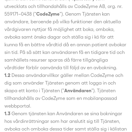
utvecklats och tillhandahålls av CodeZyme AB, org. nr.
559171–0438 (”
CodeZyme
”). Genom Tjänsten kan
användare, beroende på vilka funktioner den aktuella
vårdgivaren nyttjar få möjlighet att boka, omboka,
avboka samt önska dagar och ställa sig i kö för att
kunna få en bättre vårdtid då en annan patient avbokar
sin tid. På så sätt kan användaren få en tidigare tid och
samhällets resurser sparas då färre tillgängliga
vårdtider förblir oanvända till följd av en avbokning.
1.2
Dessa användarvillkor gäller mellan CodeZyme och
dig som använder Tjänsten genom att logga in och
skapa ett konto i Tjänsten (”
Användaren
”). Tjänsten
tillhandahålls av CodeZyme som en mobilanpassad
webbportal.
1.3
Genom tjänsten kan Användaren se sina bokningar
hos vårdinrättningar som har anslutit sig till Tjänsten,
avboka och omboka dessa tider samt ställa sig i kölistan