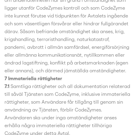
om underlåtenheten har sin grund i omständighet som
ligger utanför CodeZymes kontroll och som CodeZyme
inte kunnat förutse vid tidpunkten för Avtalets ingående
och som väsentligen försvårar eller hindrar fullgörandet
därav. Såsom befriande omständighet ska anses, krig,
krigshandling, terroristhandling, naturkatastrof,
pandemi, avbrott i allmän samfärdsel, energiförsörjning
eller allmänna kommunikationsnät, nytillkommen eller
ändrad lagstiftning, konflikt på arbetsmarknaden (egen
eller annans), och därmed jämställda omständigheter.
7 Immateriella rättigheter
7.1
Samtliga rättigheter och all dokumentation relaterad
till såväl Tjänsten som CodeZyme, inklusive immateriella
rättigheter, som Användare får tillgång till genom sin
användning av Tjänsten, förblir CodeZymes.
Användaren ska under inga omständigheter anses
erhålla några immateriella rättigheter tillhöriga
CodeZyme under detta Avtal.