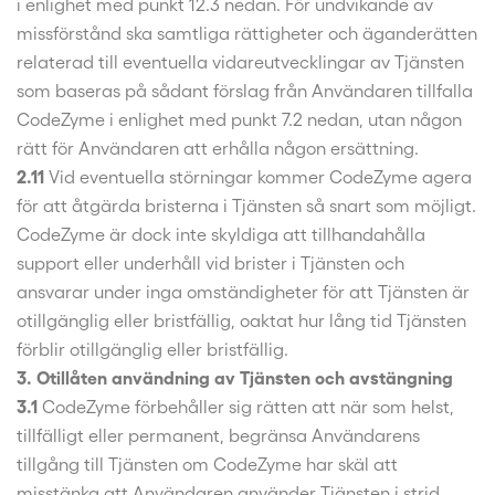
i enlighet med punkt 12.3 nedan. För undvikande av
missförstånd ska samtliga rättigheter och äganderätten
relaterad till eventuella vidareutvecklingar av Tjänsten
som baseras på sådant förslag från Användaren tillfalla
CodeZyme i enlighet med punkt 7.2 nedan, utan någon
rätt för Användaren att erhålla någon ersättning.
2.11
Vid eventuella störningar kommer CodeZyme agera
för att åtgärda bristerna i Tjänsten så snart som möjligt.
CodeZyme är dock inte skyldiga att tillhandahålla
support eller underhåll vid brister i Tjänsten och
ansvarar under inga omständigheter för att Tjänsten är
otillgänglig eller bristfällig, oaktat hur lång tid Tjänsten
förblir otillgänglig eller bristfällig.
3. Otillåten användning av Tjänsten och avstängning
3.1
CodeZyme förbehåller sig rätten att när som helst,
tillfälligt eller permanent, begränsa Användarens
tillgång till Tjänsten om CodeZyme har skäl att
misstänka att Användaren använder Tjänsten i strid