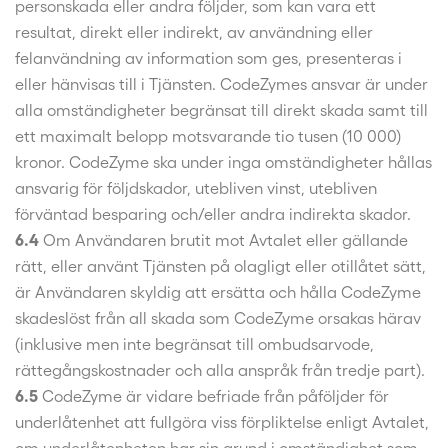
personskada eller andra följder, som kan vara ett
resultat, direkt eller indirekt, av användning eller
felanvändning av information som ges, presenteras i
eller hänvisas till i Tjänsten. CodeZymes ansvar är under
alla omständigheter begränsat till direkt skada samt till
ett maximalt belopp motsvarande tio tusen (10 000)
kronor. CodeZyme ska under inga omständigheter hållas
ansvarig för följdskador, utebliven vinst, utebliven
förväntad besparing och/eller andra indirekta skador.
6.4
Om Användaren brutit mot Avtalet eller gällande
rätt, eller använt Tjänsten på olagligt eller otillåtet sätt,
är Användaren skyldig att ersätta och hålla CodeZyme
skadeslöst från all skada som CodeZyme orsakas härav
(inklusive men inte begränsat till ombudsarvode,
rättegångskostnader och alla anspråk från tredje part).
6.5
CodeZyme är vidare befriade från påföljder för
underlåtenhet att fullgöra viss förpliktelse enligt Avtalet,