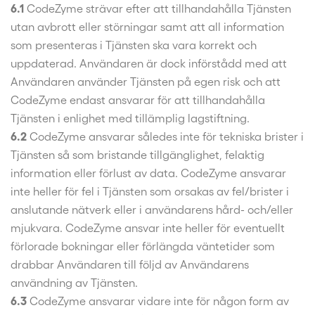
6.1
CodeZyme strävar efter att tillhandahålla Tjänsten
utan avbrott eller störningar samt att all information
som presenteras i Tjänsten ska vara korrekt och
uppdaterad. Användaren är dock införstådd med att
Användaren använder Tjänsten på egen risk och att
CodeZyme endast ansvarar för att tillhandahålla
Tjänsten i enlighet med tillämplig lagstiftning.
6.2
CodeZyme ansvarar således inte för tekniska brister i
Tjänsten så som bristande tillgänglighet, felaktig
information eller förlust av data. CodeZyme ansvarar
inte heller för fel i Tjänsten som orsakas av fel/brister i
anslutande nätverk eller i användarens hård- och/eller
mjukvara. CodeZyme ansvar inte heller för eventuellt
förlorade bokningar eller förlängda väntetider som
drabbar Användaren till följd av Användarens
användning av Tjänsten.
6.3
CodeZyme ansvarar vidare inte för någon form av