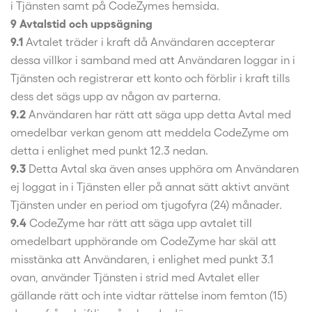
i Tjänsten samt på CodeZymes hemsida.
9 Avtalstid och uppsägning
9.1
Avtalet träder i kraft då Användaren accepterar
dessa villkor i samband med att Användaren loggar in i
Tjänsten och registrerar ett konto och förblir i kraft tills
dess det sägs upp av någon av parterna.
9.2
Användaren har rätt att säga upp detta Avtal med
omedelbar verkan genom att meddela CodeZyme om
detta i enlighet med punkt 12.3 nedan.
9.3
Detta Avtal ska även anses upphöra om Användaren
ej loggat in i Tjänsten eller på annat sätt aktivt använt
Tjänsten under en period om tjugofyra (24) månader.
9.4
CodeZyme har rätt att säga upp avtalet till
omedelbart upphörande om CodeZyme har skäl att
misstänka att Användaren, i enlighet med punkt 3.1
ovan, använder Tjänsten i strid med Avtalet eller
gällande rätt och inte vidtar rättelse inom femton (15)