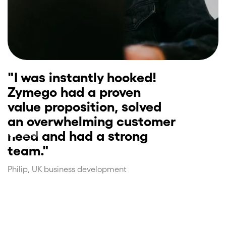
"I was instantly hooked!
"
Zymego had a proven
a
value proposition, solved
g
an overwhelming customer
s
need and had a strong
m
team."
S
Philip, UK business development