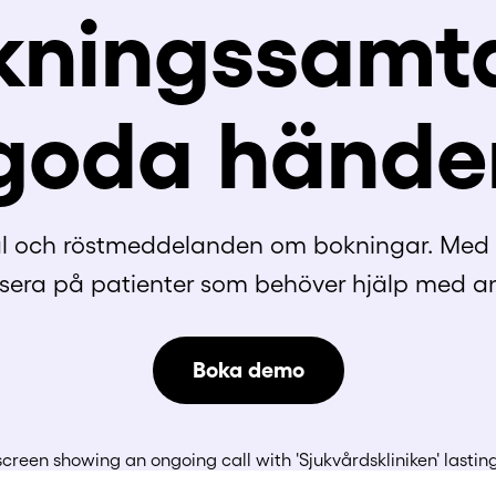
kningssamta
goda hände
l och röstmeddelanden om bokningar. Med 
sera på patienter som behöver hjälp med a
Boka demo