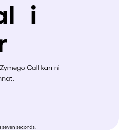
l i
r
Zymego Call kan ni
nnat.