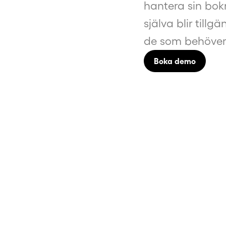
hantera sin bok
själva blir tillg
de som behöver 
Boka demo