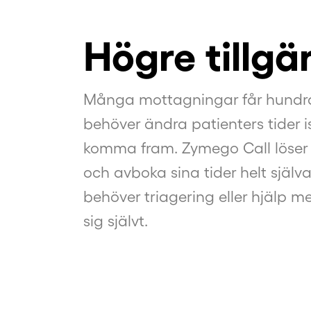
Högre tillgä
Många mottagningar får hundrata
behöver ändra patienters tider is
komma fram. Zymego Call löser 
och avboka sina tider helt själv
behöver triagering eller hjälp m
sig självt.