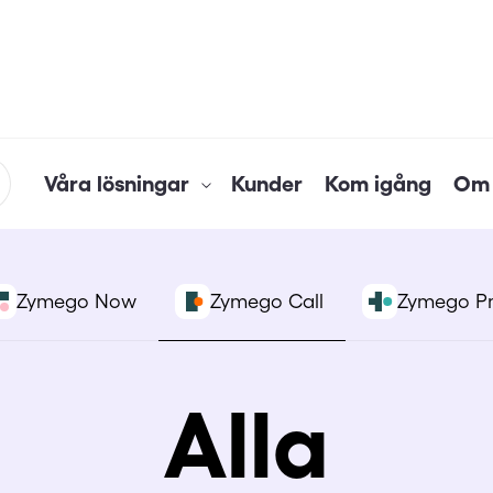
Våra lösningar
Kunder
Kom igång
Om 
Zymego Now
Zymego Call
Zymego P
Alla