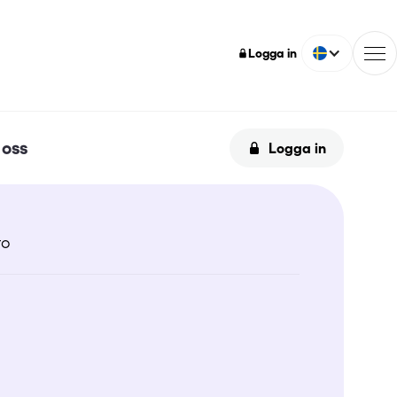
Logga in
oss
Logga in
ro