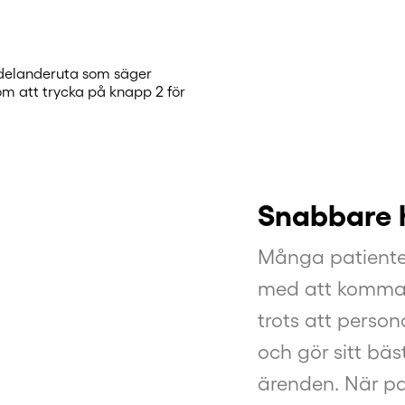
Snabbare 
Många patienter
med att komma 
trots att perso
och gör sitt bäs
ärenden. När pat