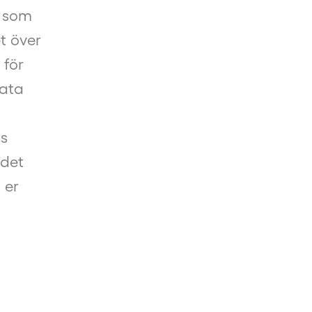
e som
t över
 för
rata
s
 det
 er