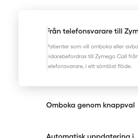
Från telefonsvarare till Zy
Patienter som vill omboka eller avbo
vidarebefordras till Zymego Call från
telefonsvarare, i ett sömlöst flöde.
Omboka genom knappval
Automatisk uppdatering i