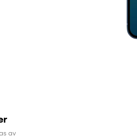
er
as av