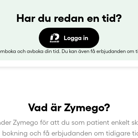
Har du redan en tid?
Logga in
mboka och avboka din tid. Du kan även få erbjudanden om ti
Vad är Zymego?
er Zymego för att du som patient enkelt sk
n bokning och få erbjudanden om tidigare tid